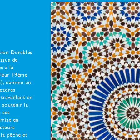
tion Durables
essus de
s à la
 leur 19ème
/5), comme un
 cadres
travaillant en
à soutenir la
 ses
 mise en
ecteurs
 la pêche et