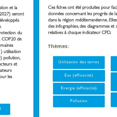
Ces fiches ont été produites pour facil
tion et la
données concernant les progrès de 
2027) seront
dans la région méditerranéenne. Elles
développés
des infographies, des diagrammes et 
s
relatives à chaque indicateur CPD.
rotection du
 la COP20 de
domaines
Thèmes:
 utilisation
4) pollution,
Utilisation des terres
ucteurs et
cateurs
Eau (efficacité)
our les
Energie (efficacité)
Pollution
0