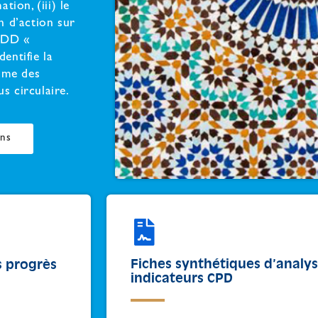
tion, (iii) le
n d’action sur
SMDD «
entifie la
mme des
s circulaire.
ons
Fiches synthétiques d’analy
s progrès
indicateurs CPD