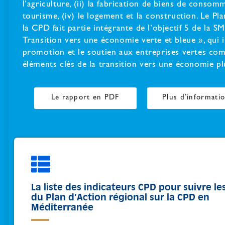
l’agriculture, (ii) la fabrication de biens de consomma
tourisme, (iv) le logement et la construction. Le Pla
la CPD fait partie intégrante de l’objectif 5 de la 
Transition vers une économie verte et bleue », qui id
promotion et le soutien aux entreprises vertes co
éléments clés de la transition vers une économie plu
Le rapport en PDF
Plus d’informati
La liste des indicateurs CPD pour suivre le
du Plan d’Action régional sur la CPD en
Méditerranée