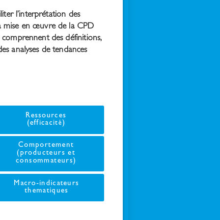
iter l’interprétation des
la mise en œuvre de la CPD
 comprennent des définitions,
des analyses de tendances
Ressources
(efficacité)
Comportement
(producteurs et
consommateurs)
Macro-indicateurs
thematiques